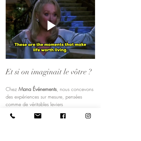
Et si on imaginait le vôtre ?
Chez 
Mana Événements
, nous concevons 
des expériences sur mesure, pensées 
comme de véritables leviers 
d’engagement collectif.
Séminaire, team building, événement 
d’entreprise : nous vous accompagnons 