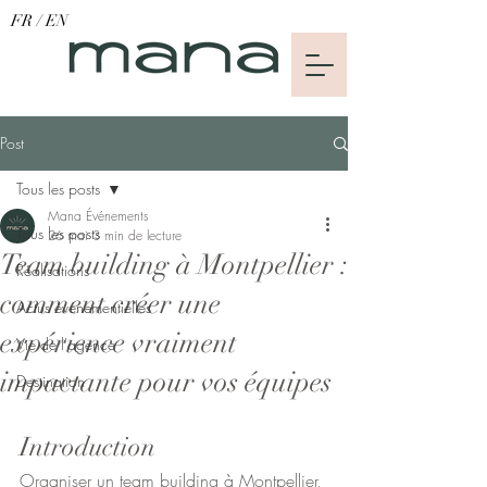
FR
/
EN
Post
Tous les posts
Mana Événements
Tous les posts
26 mai
3 min de lecture
Team building à Montpellier :
Réalisations
comment créer une
Actus événementielles
expérience vraiment
Vie de l'agence
impactante pour vos équipes
Destination
Introduction
Organiser un team building à Montpellier, 