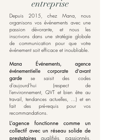
entreprise
Depuis 2015, chez Mana, nous
organisons vos événements avec une
passion dévorante, et nous les
inscrivons dans une stratégie globale
de communication pour que votre
événement soit efficace et inoubliable.
Mana Événements, agence
événementielle corporate d’avant
se saisit des codes
garde
d’aujourd’hui (respect de
l’environnement, QVT et bien être au
travail, tendances actuelles, ...) et en
fait des pré-requis pour vos
recommandations.
L’agence fonctionne comme un
collectif avec un réseau solide de
qualifiés, passionnés,
prestataires