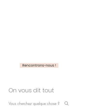
Partout avec
vous...
Montpellier, Béziers, Nîmes, Aix en
Provence, Perpignan, Camargue, La
Grande Motte,
Pic Saint Loup, Toulouse, Narbonne,
Perpignan,...
Rencontrons-nous !
On vous dit tout