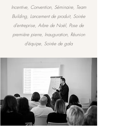
Incentive, Convention, Séminaire, Team
Building, Lancement de produit, Soirée
d’entreprise, Arbre de Noël, Pose de
première pierre, Inauguration, Réunion
d'équipe, Soirée de gala