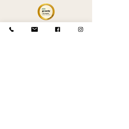
© 2026 Mana évènements, tous droits
réservés.
Mentions légales
Séminaires d'entreprise
Team building
Convention
Soirée d'entreprise
Inauguration
Arbre de Noël
Animation de soirée
Scénographie
Communication interne