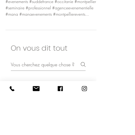
événement en Occitanie
#evenements #suddefrance #occitanie #montpellier
#seminaire #professionnel #agenceevenementielle
#mana #manaevenements #montpellierevents...
On vous dit tout
Mana événements
Process
Engagements et certifications
Pourquoi choisir Mana ?
Parce qu’un événement, ce n’est pas