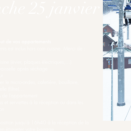
he 25 janvier
ut de vos appartements
s est inclus hors coin cuisine. Merci de :
sine (évier, plaques électriques,…)
vaisselle après séchage
ur
er le micro-ondes, cafetière, bouilloire,
elle (filtre)…
 de l’appartement
et serviettes à la réception ou dans les
ion
osition jusqu'à 16h40 à la réception de la
ien étiqueter votre bagage.