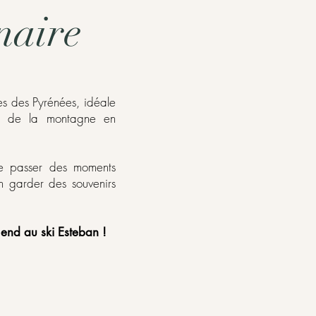
naire
lées des Pyrénées, idéale
nt de la montagne en
e passer des moments
en garder des souvenirs
end au ski Esteban !