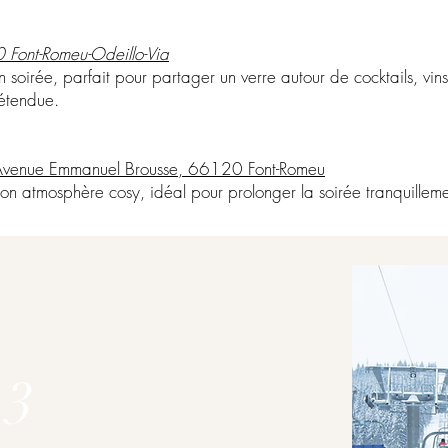
 Font-Romeu-Odeillo-Via
n soirée, parfait pour partager un verre autour de cocktails, vin
étendue.
 Avenue Emmanuel Brousse, 66120 Font-Romeu
n atmosphère cosy, idéal pour prolonger la soirée tranquilleme
 3