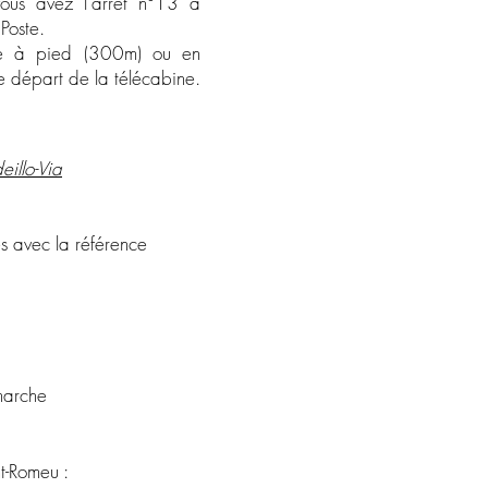
vous avez l'arrêt n°13 à
 Poste.
dre à pied (300m) ou en
le départ de la télécabine.
illo-Via
es avec la référence
marche
t-Romeu :