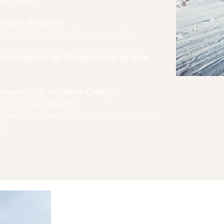
mative de pause
de quoi vous restaurer à ce moment là.
 et projection Les Bronzés font du ski dans
ximative à la résidence Odalys
6120 FONT ROMEU
ettes de toilettes sont inclus. Les lits sont faits
its.