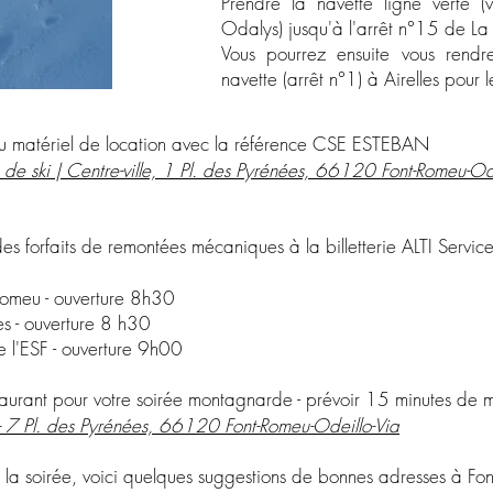
Prendre la navette ligne verte (
Odalys) jusqu'à l'arrêt n°15 de La
Vous pourrez ensuite vous ren
navette (arrêt n°1) à Airelles pour 
 matériel de location avec la référence CSE ESTEBAN
de ski | Centre-ville, 1 Pl. des Pyrénées, 66120 Font-Romeu-Ode
s forfaits de remontées mécaniques à la billetterie ALTI Servic
t Romeu - ouverture 8h30
lles - ouverture 8 h30
de l'ESF - ouverture 9h00
aurant pour votre soirée montagnarde - prévoir 15 minutes de 
-
7 Pl. des Pyrénées, 66120 Font-Romeu-Odeillo-Via
e la soirée, voici quelques suggestions de bonnes adresses à Fon