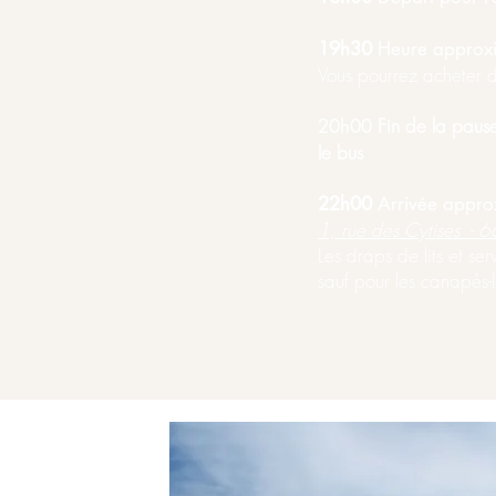
19h30
Heure approxi
Vous pourrez acheter 
Fin de la pause
20h00
le bus
22h00
Arrivée appro
1, rue des Cytises -
6
Les draps de lits et servi
sauf pour les canapés-l