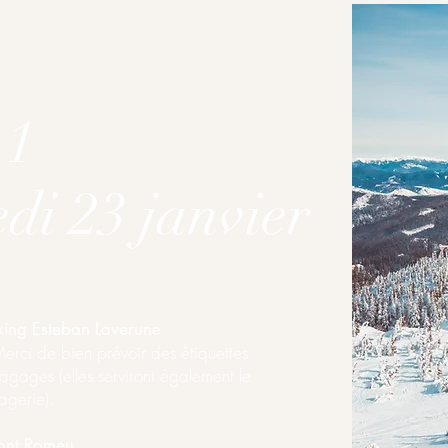
 1
di 23 janvier
rking Esteban Laverune
rci de bien prévoir des étiquettes
agages (elles serviront également le
agerie).
ont Romeu