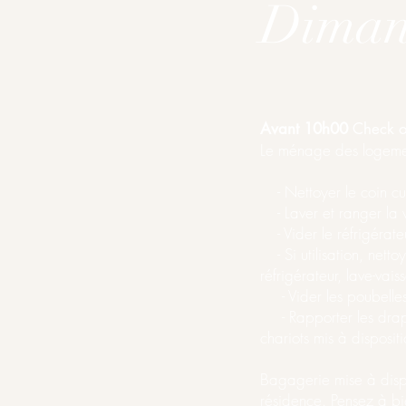
Dimanc
Avant 10h00
Check o
Le ménage des logement
- Nettoyer le coin cui
- Laver et ranger la 
- Vider le réfrigérate
- Si utilisation, nettoy
réfrigérateur, lave-vaiss
- Vider les poubelles
- Rapporter les draps 
chariots mis à disposit
Bagagerie mise à disp
résidence. Pensez à b